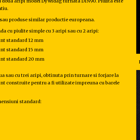
cu doua aripi model Dywidag turnata DIN90. Piulita este 
tiu. 
g sau produse similar productie europeana.
a cu piulite simple cu 3 aripi sau cu 2 aripi:
irant standard 12 mm
irant standard 15 mm
irant standard 20 mm
ua sau cu trei aripi, obtinuta prin turnare si forjare la 
sunt construite pentru a fi utilizate impreuna cu barele 
imensiuni standard: