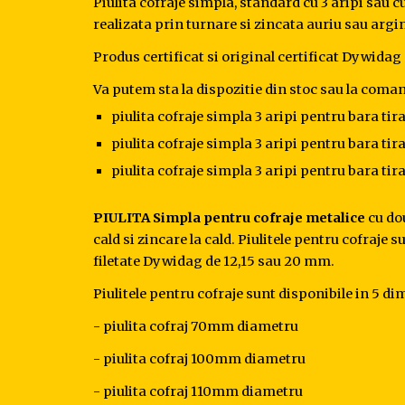
Piulita cofraje simpla, standard cu 3 aripi sau 
realizata prin turnare si zincata auriu sau argin
Produs certificat si original certificat Dywida
Va putem sta la dispozitie din stoc sau la comand
piulita cofraje simpla 3 aripi pentru bara t
piulita cofraje simpla 3 aripi pentru bara t
piulita cofraje simpla 3 aripi pentru bara t
PIULITA Simpla pentru cofraje metalice
 cu do
cald si zincare la cald. Piulitele pentru cofraje 
filetate Dywidag de 12,15 sau 20 mm.
Piulitele pentru cofraje sunt disponibile in 5 d
- piulita cofraj 70mm diametru
- piulita cofraj 100mm diametru
- piulita cofraj 110mm diametru