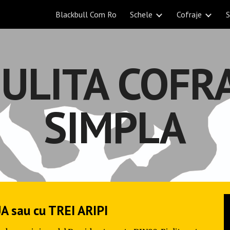
Blackbull Com Ro
Schele
Cofraje
S
ip to main content
Skip to navigat
IULITA COFRA
SIMPLA
 sau cu TREI ARIPI