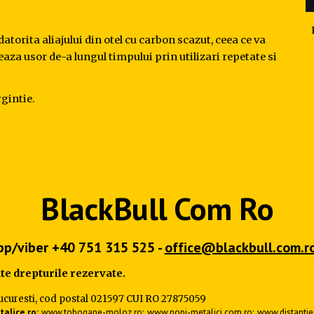
torita aliajului din otel cu carbon scazut, ceea ce va 
eaza usor de-a lungul timpului prin utilizari repetate si 
rgintie.
BlackBull Com Ro
p/viber +40 751 315 525 -
office@blackbull.com.r
ate drepturile rezervate.
 Bucuresti, cod postal 021597 CUI RO 27875059
alice.ro
;
www.tobogane-moloz.ro
;
www.popi-metalici.com.ro
;
www.distantier