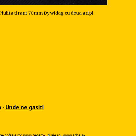
Piulita tirant 70mm Dywidag cu doua aripi
o
-
Unde ne gasiti
e-cofraje.ro
;
www.tegero-utilaje.ro
;
www.schela-