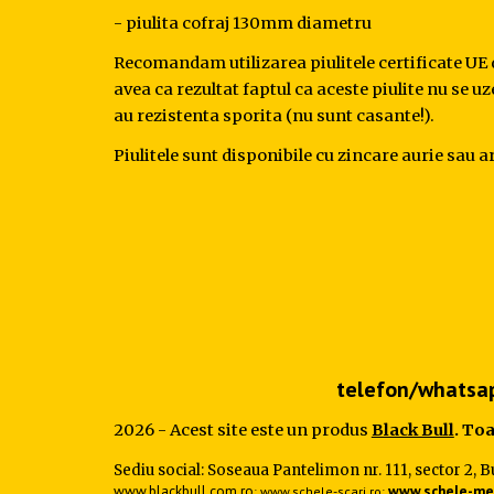
- piulita cofraj 130mm diametru
Recomandam utilizarea piulitele certificate UE da
avea ca rezultat faptul ca aceste piulite nu se uz
au rezistenta sporita (nu sunt casante!).
Piulitele sunt disponibile cu zincare aurie sau a
telefon/whatsap
2026 - Acest site este un produs
Black Bull
. To
Sediu social: Soseaua Pantelimon nr. 111, sector 2,
www.blackbull.com.ro
www.schele-met
;
www.schele-scari.ro
;