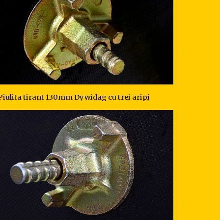
Piulita tirant 130mm Dywidag cu trei aripi