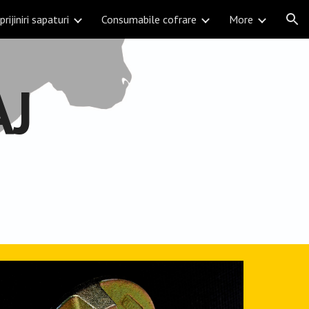
prijiniri sapaturi
Consumabile cofrare
More
ion
J 