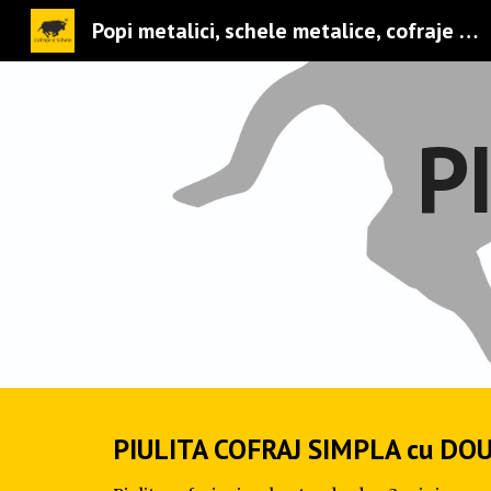
Popi metalici, schele metalice, cofraje metalice, sprijiniri sapaturi, tobogane moloz, accesorii cofraje schele, consumabile cofrare
Sk
P
PIULITA COFRAJ SIMPLA cu DOUA