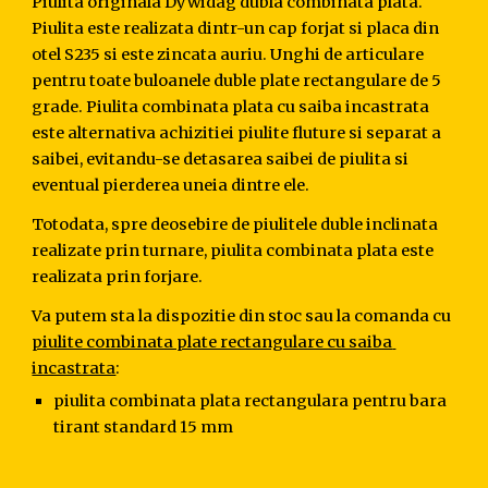
Piulita originala Dywidag dubla combinata plata. 
Piulita este realizata dintr-un cap forjat si placa din 
otel S235 si este zincata auriu. Unghi de articulare 
pentru toate buloanele duble plate rectangulare de 5 
grade. Piulita combinata plata cu saiba incastrata 
este alternativa achizitiei piulite fluture si separat a 
saibei, evitandu-se detasarea saibei de piulita si 
eventual pierderea uneia dintre ele.
Totodata, spre deosebire de piulitele duble inclinata 
realizate prin turnare, piulita combinata plata este 
realizata prin forjare.
Va putem sta la dispozitie din stoc sau la comanda cu 
piulite combinata plate rectangulare cu saiba 
incastrata
:
piulita combinata plata rectangulara pentru bara 
tirant standard 15 mm