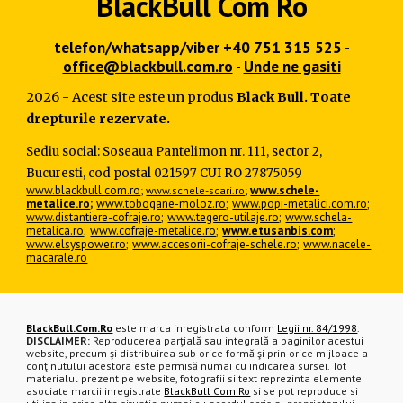
BlackBull Com Ro
telefon/whatsapp/viber +40 751 315 525 -
office@blackbull.com.ro
-
Unde ne gasiti
2026 - Acest site este un produs
Black Bull
. Toate
drepturile rezervate.
Sediu social: Soseaua Pantelimon nr. 111, sector 2,
Bucuresti, cod postal 021597 CUI RO 27875059
www.blackbull.com.ro
www.schele-
;
www.schele-scari.ro
;
metalice.ro
;
www.tobogane-moloz.ro
;
www.popi-metalici.com.ro
;
www.distantiere-cofraje.ro
;
www.tegero-utilaje.ro
;
www.schela-
metalica.ro
;
www.cofraje-metalice.ro
;
www.etusanbis.com
;
www.elsyspower.ro
;
www.accesorii-cofraje-schele.ro
;
www.nacele-
macarale.ro
BlackBull.Com.Ro
este marca inregistrata conform
Legii nr. 84/1998
.
DISCLAIMER:
Reproducerea parţială sau integrală a paginilor acestui
website, precum şi distribuirea sub orice formă şi prin orice mijloace a
conţinutului acestora este permisă numai cu indicarea sursei. Tot
materialul prezent pe website, fotografii si text reprezinta elemente
asociate marcii inregistrate
BlackBull Com Ro
si se pot reproduce si